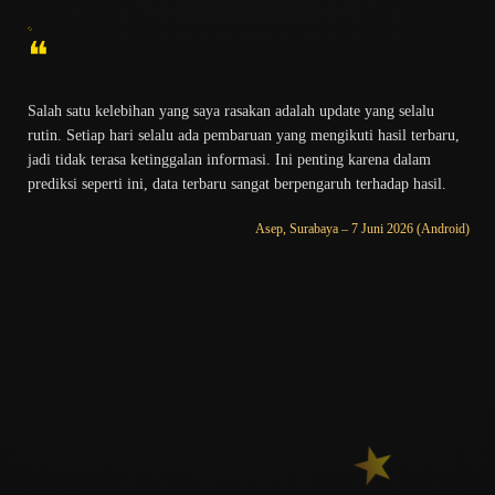
❝
Salah satu kelebihan yang saya rasakan adalah update yang selalu
rutin. Setiap hari selalu ada pembaruan yang mengikuti hasil terbaru,
jadi tidak terasa ketinggalan informasi. Ini penting karena dalam
prediksi seperti ini, data terbaru sangat berpengaruh terhadap hasil.
Asep, Surabaya – 7 Juni 2026 (Android)