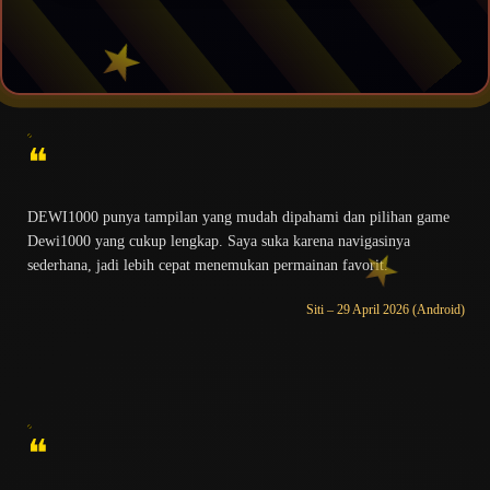
❝
DEWI1000 punya tampilan yang mudah dipahami dan pilihan game
Dewi1000 yang cukup lengkap. Saya suka karena navigasinya
sederhana, jadi lebih cepat menemukan permainan favorit.
Siti – 29 April 2026 (Android)
❝