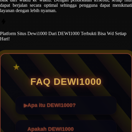
dapat berjalan secara optimal sehingga pengguna dapat menikmati
layanan dengan lebih nyaman.
Platform Situs Dewi1000 Dari DEWI1000 Terbukti Bisa Wd Setiap
Hari!
FAQ DEWI1000
Apa itu DEWI1000?
Apakah DEWI1000