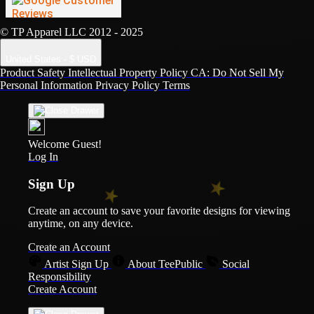
© TP Apparel LLC 2012 - 2025
United States - $ USD
Product Safety
Intellectual Property Policy
CA: Do Not Sell My
Personal Information
Privacy Policy
Terms
Welcome Guest!
Log In
Sign Up
Create an account to save your favorite designs for viewing
anytime, on any device.
Create an Account
Artist Sign Up
About TeePublic
Social
Responsibility
Create Account