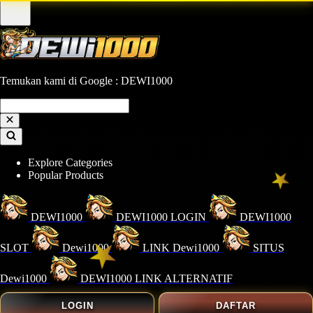
Temukan kami di Google : DEWI1000
Explore Categories
Popular Products
DEWI1000
DEWI1000 LOGIN
DEWI1000
SLOT
Dewi1000
LINK Dewi1000
SITUS
Dewi1000
DEWI1000 LINK ALTERNATIF
LOGIN
DAFTAR