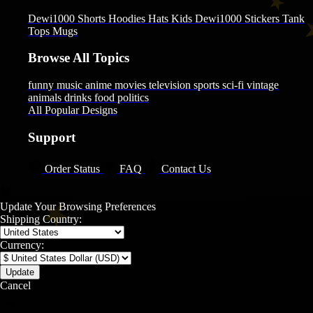
Dewi1000
Shorts
Hoodies
Hats
Kids Dewi1000
Stickers
Tank
Tops
Mugs
Browse All Topics
funny
music
anime
movies
television
sports
sci-fi
vintage
animals
drinks
food
politics
All Popular Designs
Support
Order Status
FAQ
Contact Us
Update Your Browsing Preferences
Shipping Country:
Currency:
Cancel