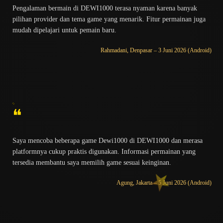
Pengalaman bermain di DEWI1000 terasa nyaman karena banyak
pilihan provider dan tema game yang menarik. Fitur permainan juga
mudah dipelajari untuk pemain baru.
Rahmadani, Denpasar – 3 Juni 2026 (Android)
❝
Saya mencoba beberapa game Dewi1000 di DEWI1000 dan merasa
platformnya cukup praktis digunakan. Informasi permainan yang
tersedia membantu saya memilih game sesuai keinginan.
Agung, Jakarta – 5 Juni 2026 (Android)