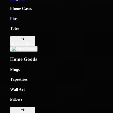
Phone Cases
Pins
Totes
Back To Menu
Home Goods
Mugs
Tapestries
Wall Art
Pillows